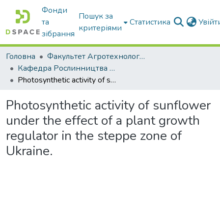
Фонди
Пошук за
та
Статистика
Увій
критеріями
зібрання
Головна
Факультет Агротехнологій та екології
Кафедра Рослинництва та садівництва ім. професора В.В. Калитки
Photosynthetic activity of sunflower under the effect of a plant growth regulator in the steppe zone of Ukraine.
Photosynthetic activity of sunflower
under the effect of a plant growth
regulator in the steppe zone of
Ukraine.