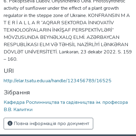
6. Pokoptseva Liubov, Onyshchenko Olha. Photosynthetic
activity of sunflower under the effect of a plant growth
regulator in the steppe zone of Ukraine. KONFRANSIN M A
T E R İ A L L A R “AQRAR SEKTORDA İNNOVATİV
TEXNOLOGİYALARIN İNKİŞAF PERSPEKTİVLƏRİ”
MÖVZUSUNDA BEYNƏLXALQ ELMİ. AZƏRBAYCAN
RESPUBLİKASI ELM VƏ TƏHSİL NAZİRLİYİ LƏNKƏRAN
DÖVLƏT UNİVERSİTETİ. Lənkəran, 23 dekabr 2022. S. 159
– 160.
URI
http://elar.tsatu.edu.ua/handle/123456789/16525
Зібрання
Кафедра Рослинництва та садівництва ім. професора
В.В. Калитки
Повна інформація про документ