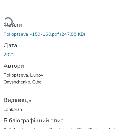
ться...
Файли
Pokoptseva_-159-160.pdf
(247.88 KB)
Дата
2022
Автори
Pokoptseva, Liubov
Onyshchenko, Olha
Видавець
Lənkəran
Бібліографічний опис