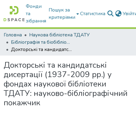
Фонди
Пошук за
та
Статистика
Увій
критеріями
зібрання
Головна
Наукова бібліотека ТДАТУ
Бібліографія та біобібліографістика вчених ТДАТУ
Докторські та кандидатські дисертації (1937-2009 рр.) у фондах наукової бібліотеки ТДАТУ: науково-бібліографічний покажчик
Докторські та кандидатські
дисертації (1937-2009 рр.) у
фондах наукової бібліотеки
ТДАТУ: науково-бібліографічний
покажчик