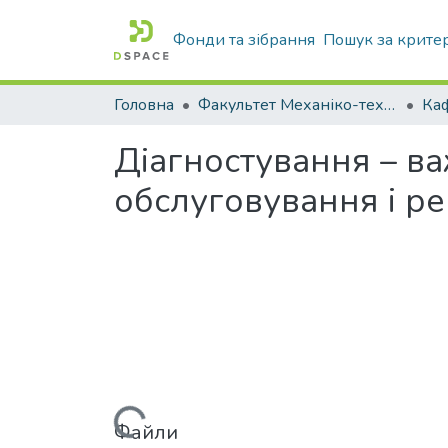
Фонди та зібрання
Пошук за крите
Головна
Факультет Механіко-технологічний
Діагностування – ва
обслуговування і ре
Вантажиться...
Файли