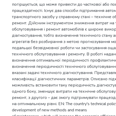
-
погіршується, що може привести до часткової або по
працездатності. Існує два способи підтримання авто
транспортного засобу у справному стані – технічне о
ремонт. Дійсним інструментом зниження витрат на 
обслуговування і ремонт автомобілів є широке викор
діагностування, тобто визначення технічного стану ав
агрегатів без розбирання з метою прогнозування м
подальшої безвідмовної роботи чи застосування ощ
технічного обслуговування і ремонту. В роботі надан
визначення оптимальної періодичності профілактичн
визначення періодичності технічного обслуговування
вказані задачі технічного діагностування. Представ
класифікації діагностичних параметрів. Описано підх
можливість встановити таку періодичність діагностув
одного боку, зменшує витрати на технічне обслугов
ремонт, з другого – дає змогу підтримувати працезд
на оптимальному рівні. EN: The country's technical polic
development of new methods and means