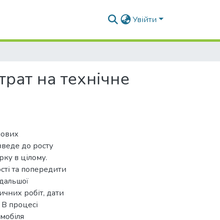
Увійти
трат на технічне
нових
зведе до росту
ку в цілому.
сті та попередити
одальшої
ичних робіт, дати
 В процесі
омобіля