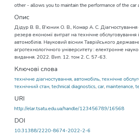
other - allows you to maintain the performance of the car a
Опис
Дідур В. В., В’юник О. В., Комар А. С. Діагностуванн
резерв економії витрат на технічне обслуговування 
автомобілів. Науковий вісник Таврійського державн
агротехнологічного університету : електронне наук
видання. 2022. Вип. 12. том 2. C. 57-63.
Ключові слова
технічне діагностування
,
автомобіль
,
технічне обслу
технічний стан
,
technical diagnostics
,
car
,
maintenance
,
t
URI
http://elar.tsatu.edu.ua/handle/123456789/16568
DOI
10.31388/2220-8674-2022-2-6