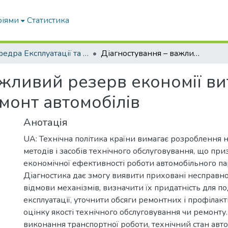
ріями
Статистика
Кафедра Експлуатації та технічного сервісу машин
Діагностування – важливий резерв економії витрат на технічне обслуговування і ремонт автомобілів
жливий резерв економії ви
монт автомобілів
Анотація
UA: Технічна політика країни вимагає розроблення 
методів і засобів технічного обслуговування, що при
економічної ефективності роботи автомобільного пар
Діагностика дає змогу виявити приховані несправно
відмови механізмів, визначити їх придатність для п
експлуатації, уточнити обсяги ремонтних і профілакт
оцінку якості технічного обслуговування чи ремонту.
виконання транспортної роботи, технічний стан авт