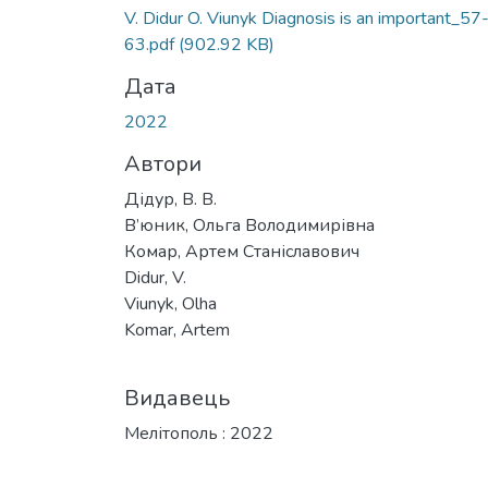
V. Didur O. Viunyk Diagnosis is an important_57
63.pdf
(902.92 KB)
Дата
2022
Автори
Дідур, В. В.
В’юник, Ольга Володимирівна
Комар, Артем Станіславович
Didur, V.
Viunyk, Olha
Komar, Artem
Видавець
Мелітополь : 2022