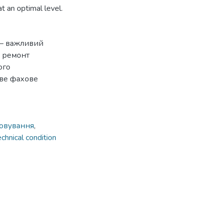
t an optimal level.
я – важливий
і ремонт
ого
ове фахове
говування
,
echnical condition