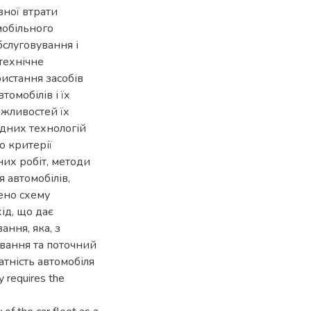
вної втрати
мобільного
бслуговування і
технічне
истання засобів
томобілів і їх
ожливостей їх
адних технологій
о критерії
их робіт, методи
 автомобілів,
лено схему
ід, що дає
ання, яка, з
ування та поточний
атність автомобіля
y requires the