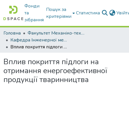
Фонди
Пошук за
та
Статистика
Увій
критеріями
зібрання
Головна
Факультет Механіко-технологічний
Кафедра Інженерної механіки та комп'ютерного проектування
Вплив покриття підлоги на отримання енергоефективної продукції тваринництва
Вплив покриття підлоги на
отримання енергоефективної
продукції тваринництва