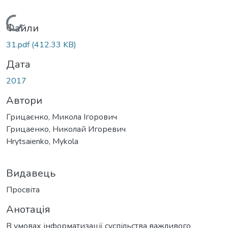
Вантажиться...
Файли
31.pdf
(412.33 KB)
Дата
2017
Автори
Грицаєнко, Микола Ігорович
Грицаенко, Николай Игоревич
Hrytsaienko, Mykola
Видавець
Просвіта
Анотація
В умовах інформатизації суспільства важливого