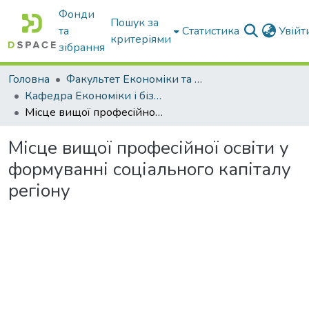
Фонди
Пошук за
та
Статистика
Увій
критеріями
зібрання
Головна
Факультет Економіки та бізнесу
Кафедра Економіки і бізнесу
Місце вищої професійної освіти у формуванні соціального капіталу регіону
Місце вищої професійної освіти у
формуванні соціального капіталу
регіону