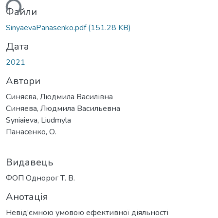
ься...
Файли
SinyaevaPanasenko.pdf
(151.28 KB)
Дата
2021
Автори
Синяєва, Людмила Василівна
Синяева, Людмила Васильевна
Syniaieva, Liudmyla
Панасенко, О.
Видавець
ФОП Однорог Т. В.
Анотація
Невід’ємною умовою ефективної діяльності