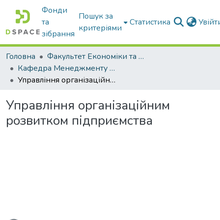
Фонди
Пошук за
та
Статистика
Увій
критеріями
зібрання
Головна
Факультет Економіки та бізнесу
Кафедра Менеджменту та публічного адміністрування
Управління організаційним розвитком підприємства
Управління організаційним
розвитком підприємства