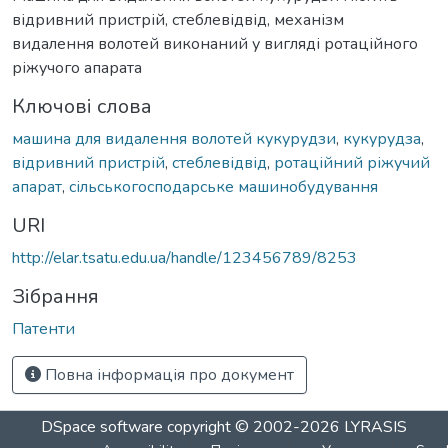
відривний пристрій, стеблевідвід, механізм
видалення волотей виконаний у вигляді ротаційного
ріжучого апарата
Ключові слова
машина для видалення волотей кукурудзи
,
кукурудза
,
відривний пристрій
,
стеблевідвід
,
ротаційний ріжучий
апарат
,
сільськогосподарське машинобудування
URI
http://elar.tsatu.edu.ua/handle/123456789/8253
Зібрання
Патенти
Повна інформація про документ
DSpace software
copyright © 2002-2026
LYRASIS