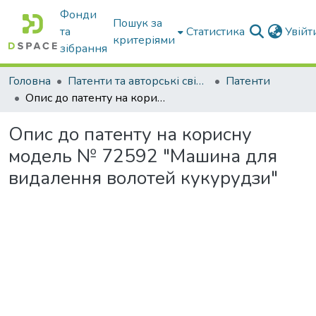
Фонди
Пошук за
та
Статистика
Увій
критеріями
зібрання
Головна
Патенти та авторські свідоцтва
Патенти
Опис до патенту на корисну модель № 72592 "Машина для видалення волотей кукурудзи"
Опис до патенту на корисну
модель № 72592 "Машина для
видалення волотей кукурудзи"