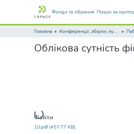
Фонди та зібрання
Пошук за крите
Головна
Конференції, збірки, публікації молодих вчених і здобувачів : магістрів, бакалаврів, аспірантів.
Облікова сутність ф
Вантажиться...
Файли
10.pdf
(457.77 KB)