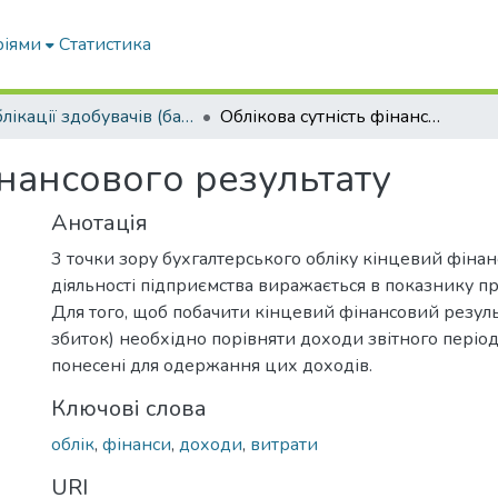
ріями
Статистика
Публікації здобувачів (бакалаврів. магістрів, аспірантів)
Облікова сутність фінансового результату
інансового результату
Анотація
3 точки зору бухгалтерського обліку кінцевий фіна
діяльності підприємства виражається в показнику пр
Для того, щоб побачити кінцевий фінансовий резуль
збиток) необхідно порівняти доходи звітного періоду
понесені для одержання цих доходів.
Ключові слова
облік
,
фінанси
,
доходи
,
витрати
URI