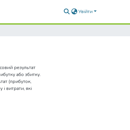
Увійти
нсовий результат
ибутку або збитку.
тат (прибуток,
 і витрати, які