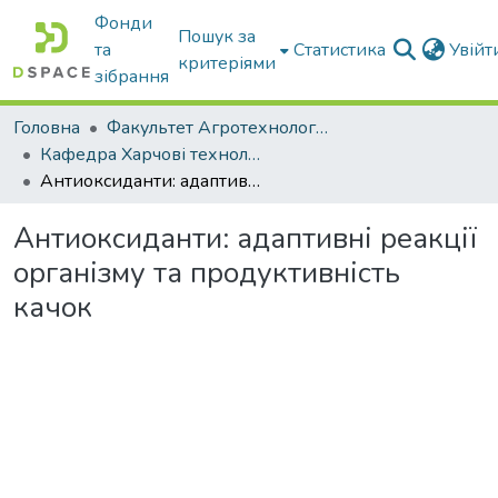
Фонди
Пошук за
та
Статистика
Увій
критеріями
зібрання
Головна
Факультет Агротехнологій та екології
Кафедра Харчові технологіі та готельно-ресторанна справа
Антиоксиданти: адаптивні реакції організму та продуктивність качок
Антиоксиданти: адаптивні реакції
організму та продуктивність
качок