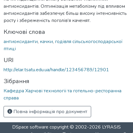
антиоксидантів. Оптимізація метаболізму під впливом
антиоксидантів забезпечує більш високу інтенсивність
росту і збереженість поголів’я каченят.
Ключові слова
антиоксиданти
,
качки
,
годівля сільськогосподарської
птиці
URI
http://elar.tsatu.edu.ua/handle/123456789/12901
Зібрання
Кафедра Харчові технологіі та готельно-ресторанна
справа
Повна інформація про документ
DSpace software
copyright © 2002-2026
LYRASIS