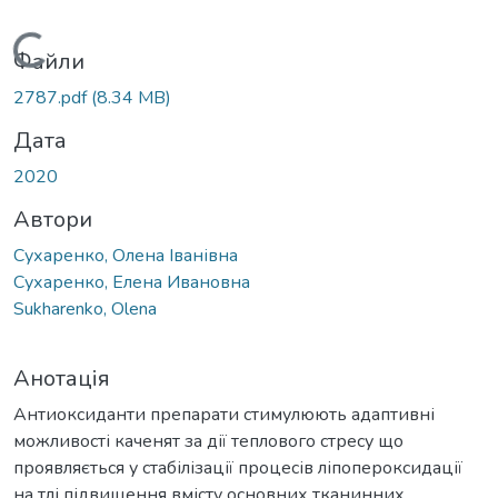
Вантажиться...
Файли
2787.pdf
(8.34 MB)
Дата
2020
Автори
Сухаренко, Олена Іванівна
Сухаренко, Елена Ивановна
Sukharenko, Olena
Анотація
Антиоксиданти препарати стимулюють адаптивні
можливості каченят за дії теплового стресу що
проявляється у стабілізації процесів ліпопероксидації
на тлі підвищення вмісту основних тканинних