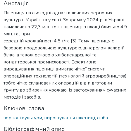
Анотація
Пшениця на сьогодні одна з ключових зернових
культур в Україні та у світі. Зокрема у 2024 р. в Україні
намолочено 22,3 млн тонн пшениці з площі близько 4,9
млн. га., при
середній урожайності 4,5 т/га [3]. Тому пшениця є
базовою продовольчою культурою, джерелом калорій,
білка, а також основою хлібопекарської та
кондитерської промисловості. Ефективне
вирощування пшениці вимагає чіткої системи
операційних технологій (технологій агровиробництва),
тобто чітко спланованих операцій від підготовки
ґрунту до збирання урожаю, із застосуванням сучасних
методів і засобів.
Ключові слова
зернові культури
,
вирощування пшениці
,
сівба
Бібліографічний опис