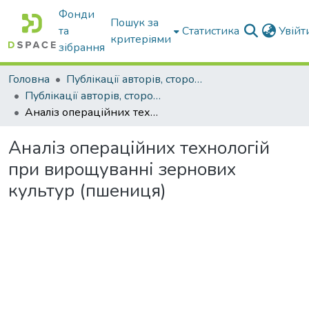
Фонди
Пошук за
та
Статистика
Увій
критеріями
зібрання
Головна
Публікації авторів, сторонніх університету
Публікації авторів, сторонніх університету
Аналіз операційних технологій при вирощуванні зернових культур (пшениця)
Аналіз операційних технологій
при вирощуванні зернових
культур (пшениця)