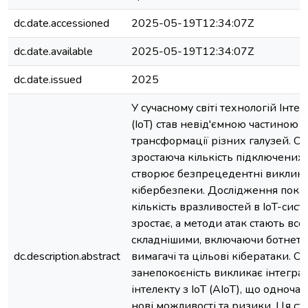
dc.date.accessioned
2025-05-19T12:34:07Z
dc.date.available
2025-05-19T12:34:07Z
dc.date.issued
2025
У сучасному світі технологій Інте
(IoT) став невід'ємною частиною
трансформації різних галузей. О
зростаюча кількість підключених
створює безпрецедентні виклики
кібербезпеки. Дослідження пока
кількість вразливостей в IoT-сист
зростає, а методи атак стають все
складнішими, включаючи ботнети
dc.description.abstract
вимагачі та цільові кібератаки. О
занепокоєність викликає інтегра
інтелекту з IoT (AIoT), що одноча
нові можливості та ризики. Ця ста