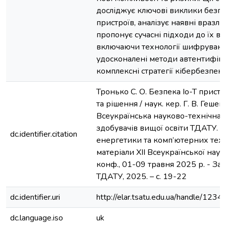
досліджує ключові виклики безпе
пристроїв, аналізує наявні вразлив
пропонує сучасні підходи до їх в
включаючи технології шифруванн
удосконалені методи автентифікац
комплексні стратегії кібербезпеки
Тронько С. О. Безпека Io-T пристр
та рішення / наук. кер. Г. В. Гешева 
Всеукраїнська науково-технічна
здобувачів вищої освіти ТДАТУ. 
dc.identifier.citation
енергетики та комп’ютерних техн
матеріали ХІІ Всеукраїнської наук.
конф., 01-09 травня 2025 р. - За
ТДАТУ, 2025. – с. 19-22
dc.identifier.uri
http://elar.tsatu.edu.ua/handle/12
dc.language.iso
uk