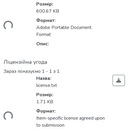
Розмір:
600.67 KB
Формат:
ься...
Adobe Portable Document
Format
Опис:
Ліцензійна угода
Зараз показуємо
1 - 1 з 1
Назва:
license.txt
Розмір:
1.71 KB
Формат:
ься...
Item-specific license agreed upon
to submission