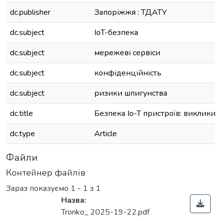
dc.publisher
Запоріжжя : ТДАТУ
dc.subject
IoT-безпека
dc.subject
мережеві сервіси
dc.subject
конфіденційність
dc.subject
ризики шпигунства
dc.title
Безпека Io-T пристроїв: виклики 
dc.type
Article
Файли
Контейнер файлів
Зараз показуємо
1 - 1 з 1
Назва:
Tronko_ 2025-19-22.pdf