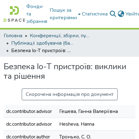
Фонди
Пошук за
та
Статистика
Увій
критеріями
зібрання
Головна
Конференції, збірки, публікації молодих вчених і здобувачів : магістрів, бакалаврів, аспірантів.
Публікації здобувачів (бакалаврів. магістрів, аспірантів)
Безпека Io-T пристроїв: виклики та рішення
Безпека Io-T пристроїв: виклики
та рішення
Скорочена інформація про документ
dc.contributor.advisor
Гешева, Ганна Валеріївна
dc.contributor.advisor
Hesheva, Hanna
dc.contributor.author
Тронько, С. О.