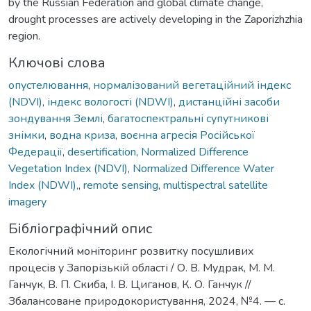
by the Russian Federation and global climate change,
drought processes are actively developing in the Zaporizhzhia
region.
Ключові слова
опустелювання
,
нормалізований вегетаційний індекс
(NDVI)
,
індекс вологості (NDWI)
,
дистанційні засоби
зондування Землі
,
багатоспектральні супутникові
знімки
,
водна криза
,
воєнна агресія Російської
Федерації
,
desertification
,
Normalized Difference
Vegetation Index (NDVI)
,
Normalized Difference Water
Index (NDWI),
,
remote sensing
,
multispectral satellite
imagery
Бібліографічний опис
Екологічний моніторинг розвитку посушливих
процесів у Запорізькій області / О. В. Мудрак, М. М.
Ганчук, В. П. Скиба, І. В. Циганов, К. О. Ганчук //
Збалансоване природокористування, 2024, №4. — с.