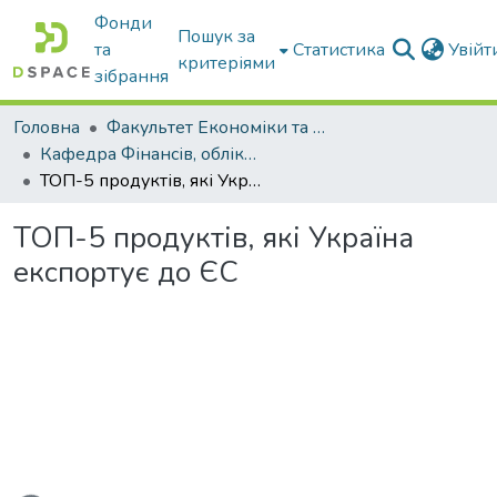
Фонди
Пошук за
та
Статистика
Увій
критеріями
зібрання
Головна
Факультет Економіки та бізнесу
Кафедра Фінансів, обліку і оподаткування
ТОП-5 продуктів, які Україна експортує до ЄС
ТОП-5 продуктів, які Україна
експортує до ЄС