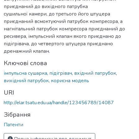
приєднаний до вихідного патрубка
сушильної камери, до третього його штуцера
приєднаний всмоктуючий патрубок компресора, а
нагнітальний патрубок компресора приєднаний до
ресивера, імпульсний клапан якого приєднано до
підігрівача, до четвертого штуцера приєднано
дренажний клапан.
Ключові слова
імпульсна сушарка
,
підігрівач
,
вхідний патрубок
,
вихідний патрубок
,
корисна модель
URI
http://elar.tsatu.edu.ua/handle/123456789/14087
Зібрання
Патенти
Повна інформація про документ