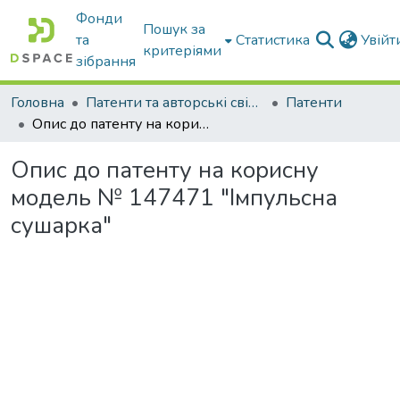
Фонди
Пошук за
та
Статистика
Увій
критеріями
зібрання
Головна
Патенти та авторські свідоцтва
Патенти
Опис до патенту на корисну модель № 147471 "Імпульсна сушарка"
Опис до патенту на корисну
модель № 147471 "Імпульсна
сушарка"