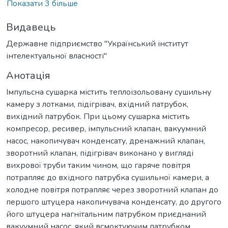
Показати 3 більше
Видавець
Державне підприємство "Український інститут
інтелектуальної власності"
Анотація
Імпульсна сушарка містить теплоізольовану сушильну
камеру з лотками, підігрівач, вхідний патрубок,
вихідний патрубок. При цьому сушарка містить
компресор, ресивер, імпульсний клапан, вакуумний
насос, накопичувач конденсату, дренажний клапан,
зворотний клапан, підігрівач виконано у вигляді
вихрової труби таким чином, що гаряче повітря
потрапляє до вхідного патрубка сушильної камери, а
холодне повітря потрапляє через зворотний клапан до
першого штуцера накопичувача конденсату, до другого
його штуцера нагнітальним патрубком приєднаний
вакуумний насос, який всмоктуючим патрубком