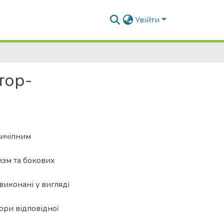
Увійти
тор-
ричіпним
изм та бокових
виконані у вигляді
вори відповідної