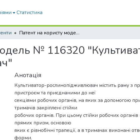
ріями
Статистика
тенти
Патент на користу модель № 116320 "Культиватор-рослинопідживлювач"
модель № 116320 "Культива
ч"
Анотація
Культиватор-рослинопідживлювач містить раму з п
пристроєм та приєднаними до неї
секціями робочих органів, на яких за допомогою пр
тримачів закріплені стійки
робочих органів. При цьому стійки робочих органів 
прямих призм, основою
яких є рівнобічні трапеції, а в тримачах виконані от
форми.