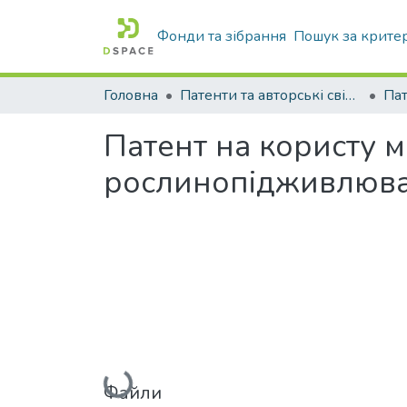
Фонди та зібрання
Пошук за крите
Головна
Патенти та авторські свідоцтва
Па
Патент на користу 
рослинопідживлюва
Вантажиться...
Файли