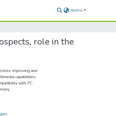
Увійти
pects, role in the
devices: improving and
timedia capabilities;
patibility with PC
emory,
gies