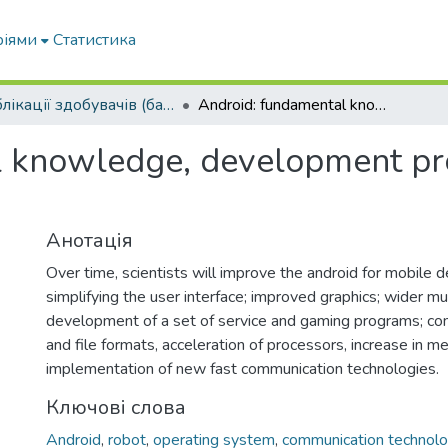
ріями
Статистика
Публікації здобувачів (бакалаврів. магістрів, аспірантів)
Android: fundamental knowledge, development prospects, role in the modern world
 knowledge, development pros
Анотація
Over time, scientists will improve the android for mobile 
simplifying the user interface; improved graphics; wider mul
development of a set of service and gaming programs; com
and file formats, acceleration of processors, increase in m
implementation of new fast communication technologies.
Ключові слова
Android
,
robot
,
operating system
,
communication technolo