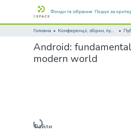
Фонди та зібрання
Пошук за крите
Головна
Конференції, збірки, публікації молодих вчених і здобувачів : магістрів, бакалаврів, аспірантів.
Android: fundamental
modern world
Вантажиться...
Файли