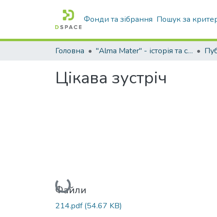
Фонди та зібрання
Пошук за крите
Головна
"Alma Mater" - історія та сьогодення Університету
Цікава зустріч
Вантажиться...
Файли
214.pdf
(54.67 KB)