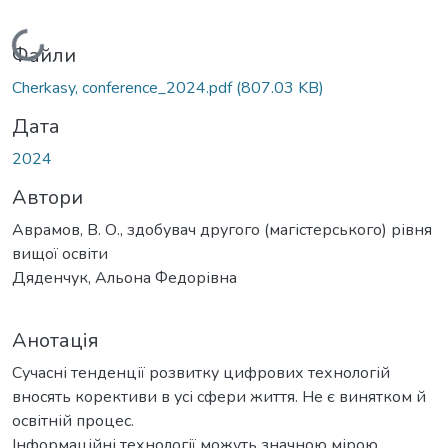
Вантажиться...
Файли
Cherkasy, conference_2024.pdf
(807.03 KB)
Дата
2024
Автори
Аврамов, В. О., здобувач другого (магістерського) рівня
вищої освіти
Дяденчук, Альона Федорівна
Анотація
Сучасні тенденції розвитку цифрових технологій
вносять корективи в усі сфери життя. Не є винятком й
освітній процес.
Інформаційні технології можуть значною мірою