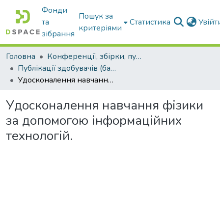
Фонди
Пошук за
та
Статистика
Увій
критеріями
зібрання
Головна
Конференції, збірки, публікації молодих вчених і здобувачів : магістрів, бакалаврів, аспірантів.
Публікації здобувачів (бакалаврів. магістрів, аспірантів)
Удосконалення навчання фізики за допомогою інформаційних технологій.
Удосконалення навчання фізики
за допомогою інформаційних
технологій.