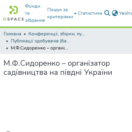
Фонди
Пошук за
та
Статистика
Увій
критеріями
зібрання
Головна
Конференції, збірки, публікації молодих вчених і здобувачів : магістрів, бакалаврів, аспірантів.
Публікації здобувачів (бакалаврів. магістрів, аспірантів)
М.Ф.Сидоренко – організатор садівництва на півдні України
М.Ф.Сидоренко – організатор
садівництва на півдні України