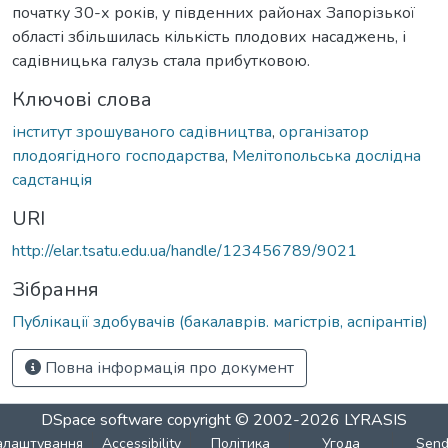
початку 30-х років, у південних районах Запорізької
області збільшилась кількість плодових насаджень, і
садівницька галузь стала прибутковою.
Ключові слова
інститут зрошуваного садівництва
,
організатор
плодоягідного господарства
,
Мелітопольська дослідна
садстанція
URI
http://elar.tsatu.edu.ua/handle/123456789/9021
Зібрання
Публікації здобувачів (бакалаврів. магістрів, аспірантів)
Повна інформація про документ
DSpace software
copyright © 2002-2026
LYRASIS
алаштування
Accessibility
Політика
Угода
Sen