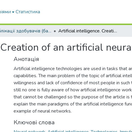
ріями
Статистика
Публікації здобувачів (бакалаврів. магістрів, аспірантів)
Artificial intelligence. Creation of an artificial neural network
. Creation of an artificial neu
Анотація
Artificial intelligence technologies are used in tasks that
capabilities. The main problem of the topic of artificial inte
willingness and lack of confidence of most people in such 
still no one is fully aware of how artificial intelligence works
that cannot be challenged so the purpose of the article is
explain the main paradigms of the artificial intelligence fun
example of neural networks.
Ключові слова