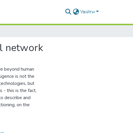
Увійти
ral network
 are beyond human
lligence is not the
technologies, but
 - this is the fact,
 to describe and
ctioning, on the