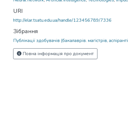
Neural network
,
Artificial intelligence
,
Technologies
,
Impul
URI
http://elar.tsatu.edu.ua/handle/123456789/7336
Зібрання
Публікації здобувачів (бакалаврів. магістрів, аспіранті
Повна інформація про документ