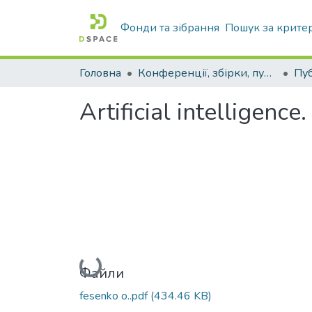
Фонди та зібрання
Пошук за крите
Головна
Конференції, збірки, публікації молодих вчених і здобувачів : магістрів, бакалаврів, аспірантів.
Artificial intelligence
Вантажиться...
Файли
fesenko o..pdf
(434.46 KB)