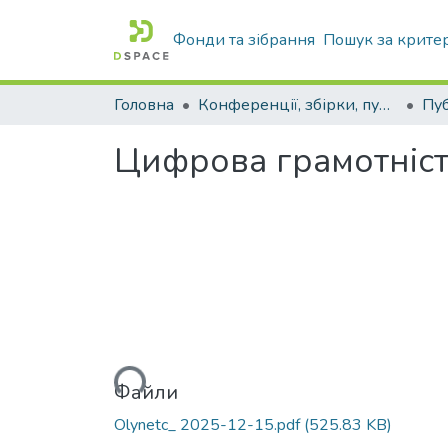
Фонди та зібрання
Пошук за крите
Головна
Конференції, збірки, публікації молодих вчених і здобувачів : магістрів, бакалаврів, аспірантів.
Цифрова грамотність
Вантажиться...
Файли
Olynetc_ 2025-12-15.pdf
(525.83 KB)