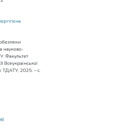
з.
бергігієна
ербезпеки
ька науково-
У. Факультет
ІІ Всеукраїнської
: ТДАТУ, 2025. – с.
в)