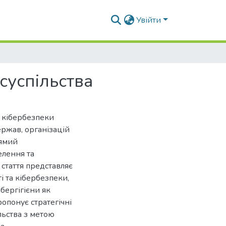
Увійти
суспільства
 кібербезпеки
ржав, організацій
рямий
елення та
 стаття представляє
 та кібербезпеки,
бергігієни як
ропонує стратегічні
льства з метою