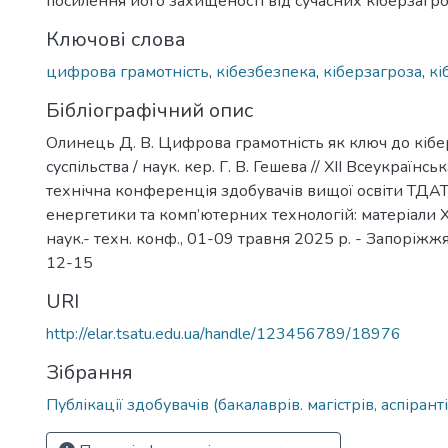
посилення його захищеності від сучасних кіберзагро
Ключові слова
цифрова грамотність
,
кібезбезпека
,
кіберзагроза
,
кі
Бібліографічний опис
Олинець Д. В. Цифрова грамотність як ключ до кіб
суспільства / наук. кер. Г. В. Гешева // ХІІ Всеукраїнс
технічна конференція здобувачів вищої освіти ТДАТ
енергетики та комп’ютерних технологій: матеріали Х
наук.- техн. конф., 01-09 травня 2025 р. - Запоріжжя
12-15
URI
http://elar.tsatu.edu.ua/handle/123456789/18976
Зібрання
Публікації здобувачів (бакалаврів. магістрів, аспіранті