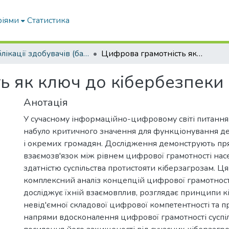
ріями
Статистика
Публікації здобувачів (бакалаврів. магістрів, аспірантів)
Цифрова грамотність як ключ до кібербезпеки суспільства
 як ключ до кібербезпеки 
Анотація
У сучасному інформаційно-цифровому світі питання
набуло критичного значення для функціонування де
і окремих громадян. Дослідження демонструють п
взаємозв'язок між рівнем цифрової грамотності нас
здатністю суспільства протистояти кіберзагрозам. Ця
комплексний аналіз концепцій цифрової грамотності
досліджує їхній взаємовплив, розглядає принципи кі
невід'ємної складової цифрової компетентності та п
напрями вдосконалення цифрової грамотності суспі