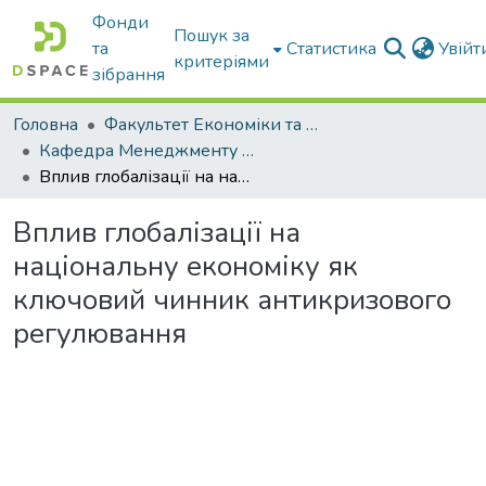
Фонди
Пошук за
та
Статистика
Увій
критеріями
зібрання
Головна
Факультет Економіки та бізнесу
Кафедра Менеджменту та публічного адміністрування
Вплив глобалізації на національну економіку як ключовий чинник антикризового регулювання
Вплив глобалізації на
національну економіку як
ключовий чинник антикризового
регулювання