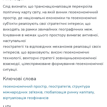
Слід визнати, що транснаціоналізація перекроїла
політичну карту світу, на якій виник геоекономічний
простір, де національні економіки та геоекономічиі
суб'єкти реалізують свої стратегічні інтереси, що
виходять за рамки звичайних географічних меж.
Існування в межах цього простору вимагає активної,
наступальної
геостратегії та відповідних механізмів реалізації своїх
інтересів, що враховують: високі геоекономічиі
технології, векторні стратегії зовнішньоекономічної
взаємодії, цілеспрямоване формування геоекономічної
ситуації.
Ключові слова
геоекономічний простір
,
геостратегія
,
структура
міжнародних зв'язків
,
глобалізація ринку капіталу
,
віртуалізація геофінансів