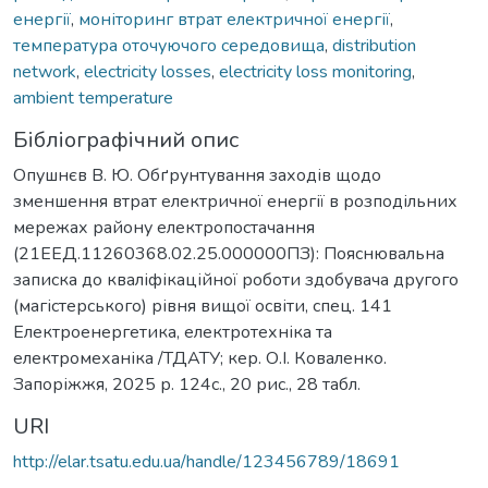
енергії
,
моніторинг втрат електричної енергії
,
температура оточуючого середовища
,
distribution
network
,
electricity losses
,
electricity loss monitoring
,
ambient temperature
Бібліографічний опис
Опушнєв В. Ю. Обґрунтування заходів щодо
зменшення втрат електричної енергії в розподільних
мережах району електропостачання
(21ЕЕД.11260368.02.25.000000ПЗ): Пояснювальна
записка до кваліфікаційної роботи здобувача другого
(магістерського) рівня вищої освіти, спец. 141
Електроенергетика, електротехніка та
електромеханіка /ТДАТУ; кер. О.І. Коваленко.
Запоріжжя, 2025 р. 124с., 20 рис., 28 табл.
URI
http://elar.tsatu.edu.ua/handle/123456789/18691