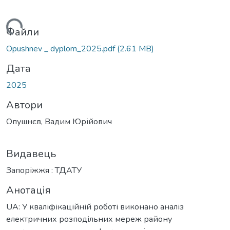
ться...
Файли
Opushnev _ dyplom_2025.pdf
(2.61 MB)
Дата
2025
Автори
Опушнєв, Вадим Юрійович
Видавець
Запоріжжя : ТДАТУ
Анотація
UA: У кваліфікаційній роботі виконано аналіз
електричних розподільних мереж району