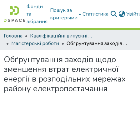
Фонди
Пошук за
та
Статистика
Увій
критеріями
зібрання
Головна
Кваліфікаційні випускні роботи бакалаврів і магістрів
Магістерські роботи
Обґрунтування заходів щодо зменшення втрат електричної енергії в розподільних мережах району електропостачання
Обґрунтування заходів щодо
зменшення втрат електричної
енергії в розподільних мережах
району електропостачання