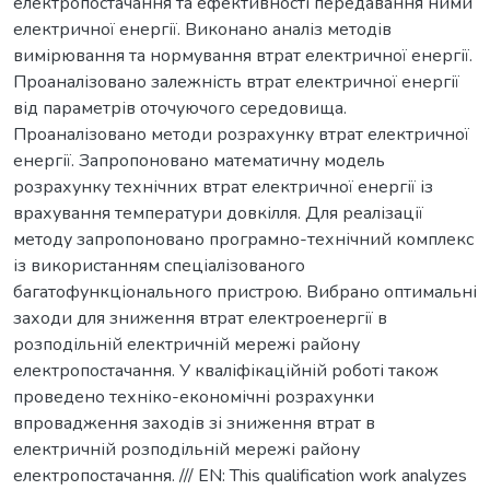
електропостачання та ефективності передавання ними
електричної енергії. Виконано аналіз методів
вимірювання та нормування втрат електричної енергії.
Проаналізовано залежність втрат електричної енергії
від параметрів оточуючого середовища.
Проаналізовано методи розрахунку втрат електричної
енергії. Запропоновано математичну модель
розрахунку технічних втрат електричної енергії із
врахування температури довкілля. Для реалізації
методу запропоновано програмно-технічний комплекс
із використанням спеціалізованого
багатофункціонального пристрою. Вибрано оптимальні
заходи для зниження втрат електроенергії в
розподільній електричній мережі району
електропостачання. У кваліфікаційній роботі також
проведено техніко-економічні розрахунки
впровадження заходів зі зниження втрат в
електричній розподільній мережі району
електропостачання. /// EN: This qualification work analyzes