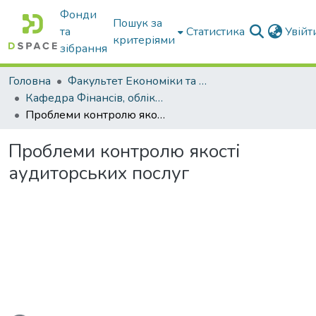
Фонди
Пошук за
та
Статистика
Увій
критеріями
зібрання
Головна
Факультет Економіки та бізнесу
Кафедра Фінансів, обліку і оподаткування
Проблеми контролю якості аудиторських послуг
Проблеми контролю якості
аудиторських послуг