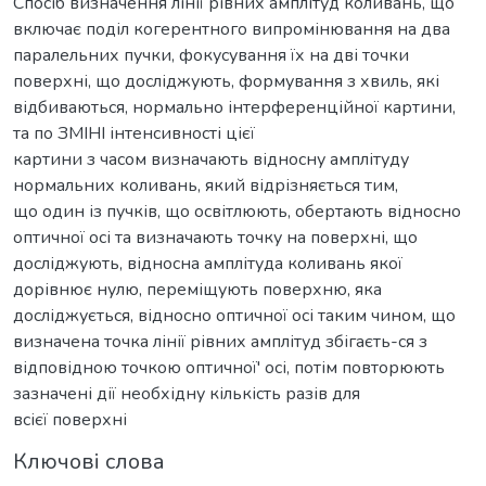
Спосіб визначення лінії рівних амплітуд коливань, що
включає поділ когерентного випромінювання на два
паралельних пучки, фокусування їх на дві точки
поверхні, що досліджують, формування з хвиль, які
відбиваються, нормально інтерференційної картини,
та по ЗМІНІ інтенсивності цієї
картини з часом визначають відносну амплітуду
нормальних коливань, який відрізняється тим,
що один із пучків, що освітлюють, обертають відносно
оптичної осі та визначають точку на поверхні, що
досліджують, відносна амплітуда коливань якої
дорівнює нулю, переміщують поверхню, яка
досліджується, відносно оптичної осі таким чином, що
визначена точка лінії рівних амплітуд збігаєть-ся з
відповідною точкою оптичної' осі, потім повторюють
зазначені дії необхідну кількість разів для
всієї поверхні
Ключові слова