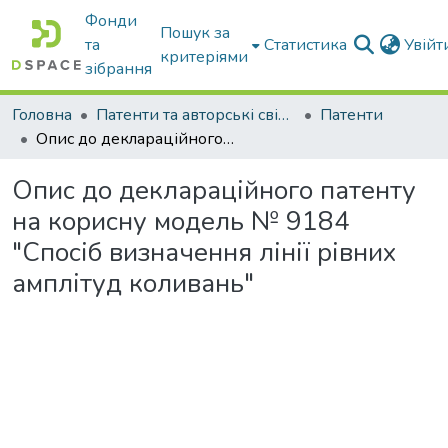
Фонди
Пошук за
та
Статистика
Увій
критеріями
зібрання
Головна
Патенти та авторські свідоцтва
Патенти
Опис до деклараційного патенту на корисну модель № 9184 "Спосіб визначення лінії рівних амплітуд коливань"
Опис до деклараційного патенту
на корисну модель № 9184
"Спосіб визначення лінії рівних
амплітуд коливань"