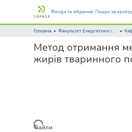
Фонди та зібрання
Пошук за крите
Головна
Факультет Енергетики і комп'ютерних технологій
Метод отримання ме
жирів тваринного 
Вантажиться...
Файли