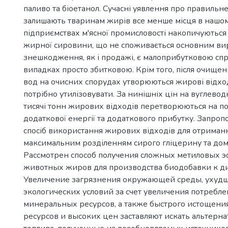
паливо та біоетанол. Сучасні уявлення про правильн
залишають тваринам жирів все менше місця в нашом
підприємствах м'ясної промисловості накопичуються 
жирної сировини, що не споживається основним ви
знешкодження, як і продажі, є малоприбутковою спр
випадках просто збитковою. Крім того, після очищен
вод на очисних спорудах утворюються жирові відхо
потрібно утилізовувати. За нинішніх цін на вуглево
тисячі тонн жирових відходів перетворюються на 
додаткової енергії та додаткового прибутку. Запро
спосіб використання жирових відходів для отриманн
максимальним розділенням сирого гліцерину та дом
Рассмотрен способ получения сложных метиловых 
животных жиров для производства биодобавки к ди
Увеличение загрязнения окружающей среды, ухуд
экологических условий за счет увеличения потребл
минеральных ресурсов, а также быстрого истощени
ресурсов и высоких цен заставляют искать альтерн