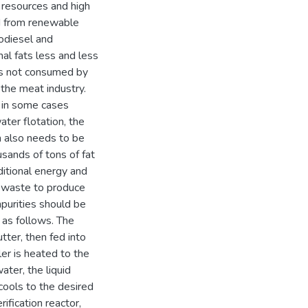
l resources and high
ed from renewable
iodiesel and
al fats less and less
als not consumed by
 the meat industry.
d in some cases
ater flotation, the
 also needs to be
usands of tons of fat
ditional energy and
t waste to produce
purities should be
 as follows. The
utter, then fed into
ler is heated to the
ter, the liquid
cools to the desired
ification reactor,