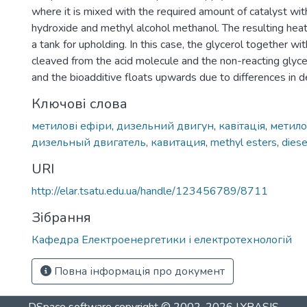
where it is mixed with the required amount of catalyst wi
hydroxide and methyl alcohol methanol. The resulting heat
a tank for upholding. In this case, the glycerol together wi
cleaved from the acid molecule and the non-reacting glyc
and the bioadditive floats upwards due to differences in d
Ключові слова
метилові ефіри
,
дизельний двигун
,
кавітація
,
метил
дизельный двигатель
,
кавитация
,
methyl esters
,
diese
URI
http://elar.tsatu.edu.ua/handle/123456789/8711
Зібрання
Кафедра Електроенергетики і електротехнологій
Повна інформація про документ