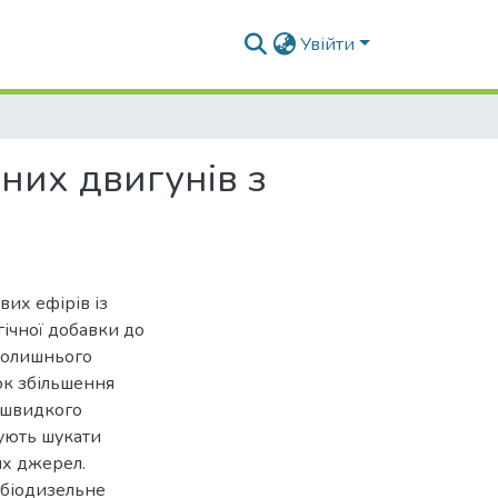
Увійти
них двигунів з
вих ефірів із
ічної добавки до
колишнього
ок збільшення
ж швидкого
ують шукати
их джерел.
 біодизельне