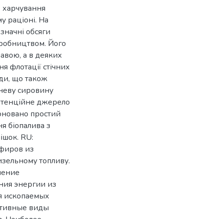
е харчування
у раціоні. На
значні обсяги
робництвом. Його
авою, а в деяких
ня флотації стічних
ди, що також
дневу сировину
потенційне джерело
поновано простий
я біопалива з
ішок. RU:
эфиров из
зельному топливу.
шение
ения энергии из
я ископаемых
ативные виды