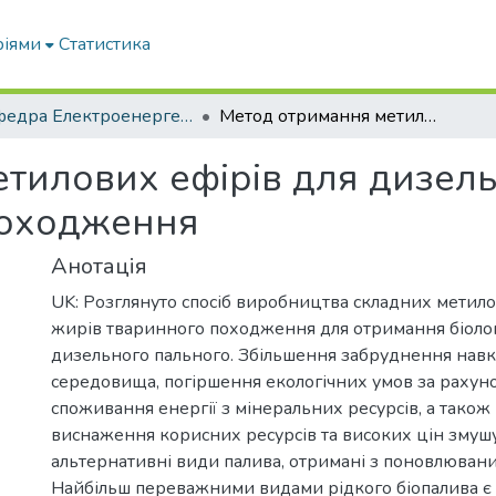
ріями
Статистика
Кафедра Електроенергетики і електротехнологій
Метод отримання метилових ефірів для дизельних двигунів з жирів тваринного походження
тилових ефірів для дизель
походження
Анотація
UK: Розглянуто спосіб виробництва складних метило
жирів тваринного походження для отримання біолог
дизельного пального. Збільшення забруднення нав
середовища, погіршення екологічних умов за рахун
споживання енергії з мінеральних ресурсів, а тако
виснаження корисних ресурсів та високих цін змуш
альтернативні види палива, отримані з поновлюван
Найбільш переважними видами рідкого біопалива є