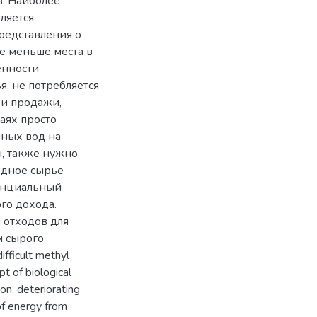
в. Наиболее
ляется
редставления о
е меньше места в
енности
, не потребляется
 и продажи,
аях просто
чных вод на
, также нужно
одное сырье
енциальный
го дохода.
 отходов для
м сырого
fficult methyl
pt of biological
ion, deteriorating
of energy from