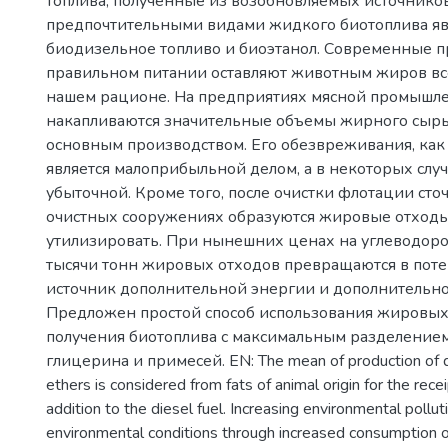
топлива, полученные из возобновляемых источнико
предпочтительными видами жидкого биотоплива яв
биодизельное топливо и биоэтанол. Современные п
правильном питании оставляют животным жиров вс
нашем рационе. На предприятиях мясной промышл
накапливаются значительные объемы жирного сырья
основным производством. Его обезвреживания, как
является малоприбыльной делом, а в некоторых случ
убыточной. Кроме того, после очистки флотации сто
очистных сооружениях образуются жировые отходы
утилизировать. При нынешних ценах на углеводор
тысячи тонн жировых отходов превращаются в пот
источник дополнительной энергии и дополнительно
Предложен простой способ использования жировых
получения биотоплива с максимальным разделение
глицерина и примесей. EN: The mean of production of di
ethers is considered from fats of animal origin for the recei
addition to the diesel fuel. Increasing environmental pollut
environmental conditions through increased consumption 