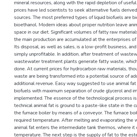
mineral resources, along with the rapid depletion of usefu
prices have led scientists to seek alternative fuels deriv
sources. The most preferred types of liquid biofuels are b
bioethanol. Modern ideas about proper nutrition leave anim
space in our diet. Significant volumes of fatty raw materi
the main production are accumulated at the enterprises of
Its disposal, as well as sales, is a low-profit business, an
simply unprofitable. In addition, after treatment of wastew
wastewater treatment plants generate fatty waste, which
done. At current prices for hydrocarbon raw materials, tho
waste are being transformed into a potential source of ad
additional revenue. Easy way suggested to use animal fa
biofuels with maximum separation of crude glycerol and im
implemented. The essence of the technological process is
technical animal fat is ground to a paste-like state in the c
the furnace boiler by means of a conveyor. The furnace boi
required temperature. After melting and evaporating the wa
animal fat enters the intermediate tank thermos, where it 
temperature. The next step is the supply of fat to the ester