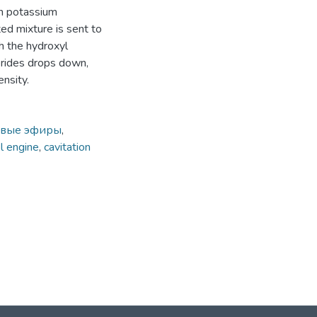
th potassium
ed mixture is sent to
th the hydroxyl
erides drops down,
ensity.
овые эфиры
,
l engine
,
cavitation