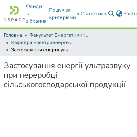
Фонди
Пошук за
та
Статистика
Увій
критеріями
зібрання
Головна
Факультет Енергетики і комп'ютерних технологій
Кафедра Електроенергетики і електротехнологій
Застосування енергії ультразвуку при переробці сільськогосподарської продукції
Застосування енергії ультразвуку
при переробці
сільськогосподарської продукції