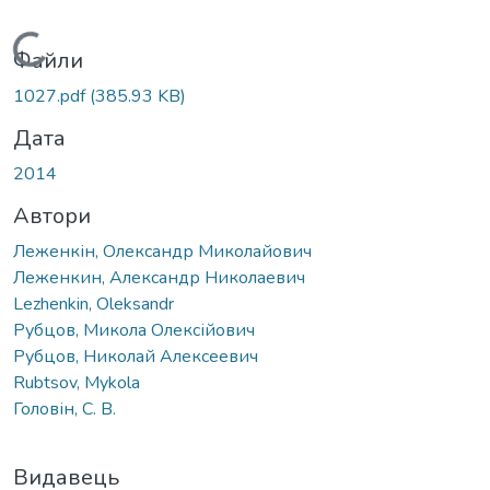
Вантажиться...
Файли
1027.pdf
(385.93 KB)
Дата
2014
Автори
Леженкін, Олександр Миколайович
Леженкин, Александр Николаевич
Lezhenkin, Oleksandr
Рубцов, Микола Олексійович
Рубцов, Николай Алексеевич
Rubtsov, Mykola
Головін, С. В.
Видавець