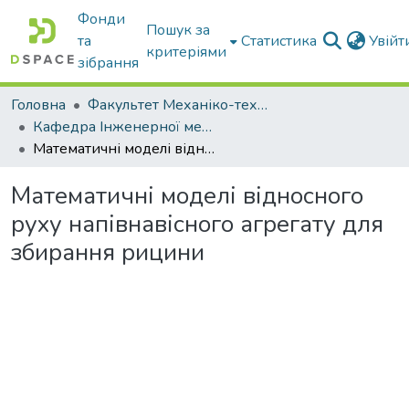
Фонди
Пошук за
та
Статистика
Увій
критеріями
зібрання
Головна
Факультет Механіко-технологічний
Кафедра Інженерної механіки та комп'ютерного проектування
Математичні моделі відносного руху напівнавісного агрегату для збирання рицини
Математичні моделі відносного
руху напівнавісного агрегату для
збирання рицини