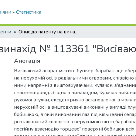
ріями
Статистика
тенти
Опис до патенту на винахід № 113361 "Висіваючий апарат"
 винахід № 113361 "Висіва
Анотація
Висіваючий апарат містить бункер, барабан, що оберт
на нерухомій осі, з радіальними отворами, співвісно
ними напрямні з виштовхувачами, кулачок, з'єднаний
і насіннєпровід. Згідно з винаходом, кулачок викона
рухомої втулки, ексцентрично встановленої, з можли
нерухомій осі, а виштовхувачі виконані у вигляді пл
бобишкою, в якій виконаний паз під кільцевий сепа
розташований співвісно з нерухомою віссю барабана
постійну взаємодію торцевої поверхні бобишок всіх