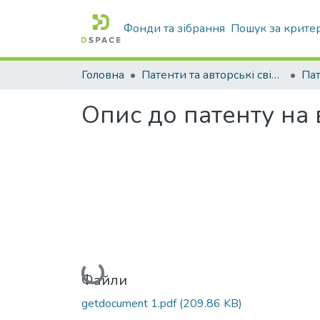
Фонди та зібрання
Пошук за крите
Головна
Патенти та авторські свідоцтва
Па
Опис до патенту на
Вантажиться...
Файли
getdocument 1.pdf
(209.86 KB)