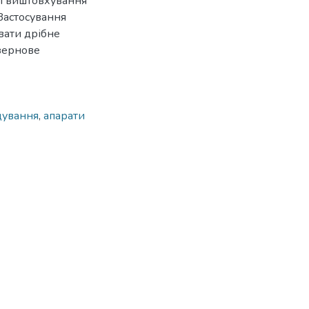
ні виштовхування
 Застосування
вати дрібне
езернове
дування
,
апарати