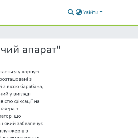
Увійти
ючий апарат"
ається у корпусі
 розташовані з
 з віссю барабана,
ний у вигляді
вістю фіксації на
унжера з
ратор, що
 і який забезпечує
 плунжерів з