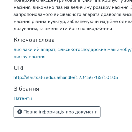
поверхнею ексцентрикової втулки, а в корпусі, у зо
насіння, виконано паз на величину розміру насіння.
запропонованого висіваючого апарата дозволяє висі
насіння різних культур, забезпечуючи надійне одн
дозування, та зменшити його пошкодження
Ключові слова
висіваючий апарат
,
сільськогосподарське машинобу
висіву насіння
URI
http://elar.tsatu.edu.ua/handle/123456789/10105
Зібрання
Патенти
Повна інформація про документ