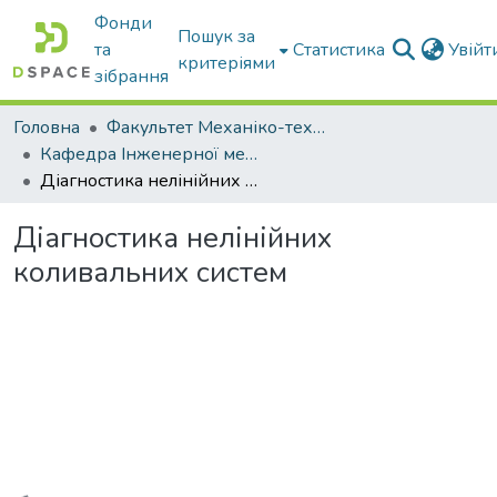
Фонди
Пошук за
та
Статистика
Увій
критеріями
зібрання
Головна
Факультет Механіко-технологічний
Кафедра Інженерної механіки та комп'ютерного проектування
Діагностика нелінійних коливальних систем
Діагностика нелінійних
коливальних систем