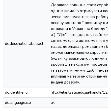
Держава повинна стати сервісо
одним швидко отримувати послу
чесно виконувати свою роботу. 
основу концепції розвитку ци
держави в Україні та бренду "Д
я"). "Дія" - це додаток і сайт, як
єдиному електронному вікні усі 
dc.description.abstract
надає держава громадянам і біз
зможе максимально спростити 
будь-яку взаємодію людини з 
зробивши максимум процесів 
та автоматичними, щоб чиновни
впливав на термін отримання д
видачі дозволу.
dc.identifier.uri
http://elar.tsatu.edu.ua/handle/
dc.language.iso
uk