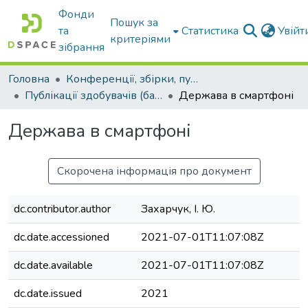
Фонди
Пошук за
та
Статистика
Увій
критеріями
зібрання
Головна
Конференції, збірки, публікації молодих вчених і здобувачів : магістрів, бакалаврів, аспірантів.
Публікації здобувачів (бакалаврів. магістрів, аспірантів)
Держава в смартфоні
Держава в смартфоні
Скорочена інформація про документ
dc.contributor.author
Захарчук, І. Ю.
dc.date.accessioned
2021-07-01T11:07:08Z
dc.date.available
2021-07-01T11:07:08Z
dc.date.issued
2021