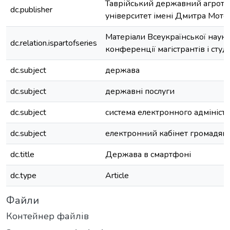
Таврійський державний агроте
dc.publisher
університет імені Дмитра Мото
Матеріали Всеукраїнської науко
dc.relation.ispartofseries
конференції магістрантів і студе
dc.subject
держава
dc.subject
державні послуги
dc.subject
система електронного адмініст
dc.subject
електронний кабінет громадян
dc.title
Держава в смартфоні
dc.type
Article
Файли
Контейнер файлів