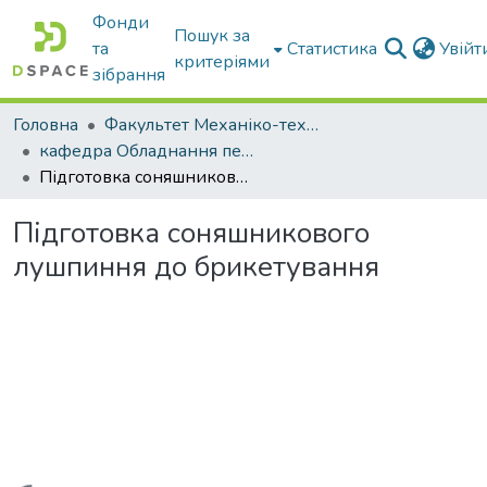
Фонди
Пошук за
та
Статистика
Увій
критеріями
зібрання
Головна
Факультет Механіко-технологічний
кафедра Обладнання переробних і харчових виробництв ім. професора Ф.Ю. Ялпачика
Підготовка соняшникового лушпиння до брикетування
Підготовка соняшникового
лушпиння до брикетування