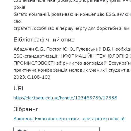
соціальна політика (Social), корпоративне управління 
років
багато компаній, розвиваючи концепцію ESG, включ
свої
стратегії, особливо в першу чергу для боротьби зі зм
Бібліографічний опис
Абаджян Є. Б., Постол Ю. О., Гулевський В.Б. Необхід
ESG-стандартизації. ІНФОРМАЦІЙНІ ТЕХНОЛОГІЇ В О
ПРОМИСЛОВОСТІ: збірник тез доповідей. Всеукраїн
практична конференція молодих учених і студентів.
2023. С.108-109
URI
http://elar.tsatu.edu.ua/handle/123456789/17338
Зібрання
Кафедра Електроенергетики і електротехнологій