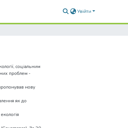
Увійти
ології, соціальним
вних проблем -
пропонував нову
влення як до
 екологія