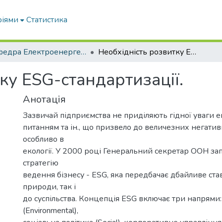
ріями
Статистика
Кафедра Електроенергетики і електротехнологій
Необхідність розвитку ESG-стандартизації.
ку ESG-стандартизації.
Анотація
Зазвичай підприємства не приділяють гідної уваги ек
питанням та ін., що призвело до величезних негати
особливо в
екології. У 2000 році Генеральний секретар ООН за
стратегію
ведення бізнесу - ESG, яка передбачає дбайливе ста
природи, так і
до суспільства. Концепція ESG включає три напрями:
(Environmental),