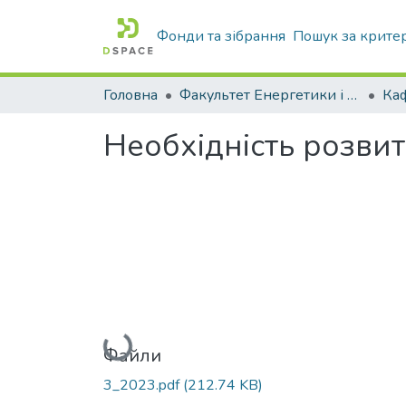
Фонди та зібрання
Пошук за крите
Головна
Факультет Енергетики і комп'ютерних технологій
Необхідність розвит
Вантажиться...
Файли
3_2023.pdf
(212.74 KB)