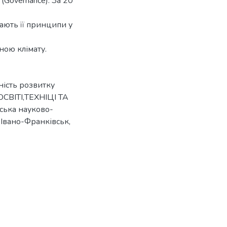
(Governance). За 20
ають її принципи у
іною клімату.
ність розвитку
СВІТІ,ТЕХНІЦІ ТА
ська науково-
 Івано-Франківськ,