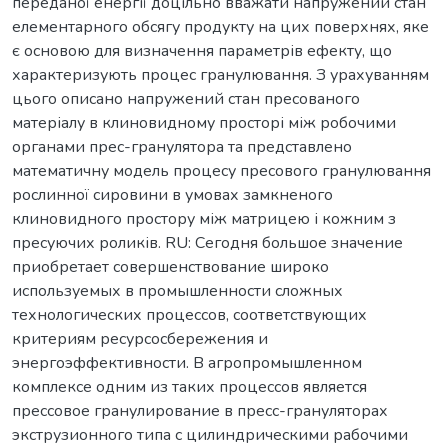
переданої енергії доцільно вважати напружений стан
елементарного обсягу продукту на цих поверхнях, яке
є основою для визначення параметрів ефекту, що
характеризують процес гранулювання. З урахуванням
цього описано напружений стан пресованого
матеріалу в клиновидному просторі між робочими
органами прес-гранулятора та представлено
математичну модель процесу пресового гранулювання
рослинної сировини в умовах замкненого
клиновидного простору між матрицею і кожним з
пресуючих роликів. RU: Сегодня большое значение
приобретает совершенствование широко
используемых в промышленности сложных
технологических процессов, соответствующих
критериям ресурсосбережения и
энергоэффективности. В агропромышленном
комплексе одним из таких процессов является
прессовое гранулирование в пресс-грануляторах
экструзионного типа с цилиндрическими рабочими