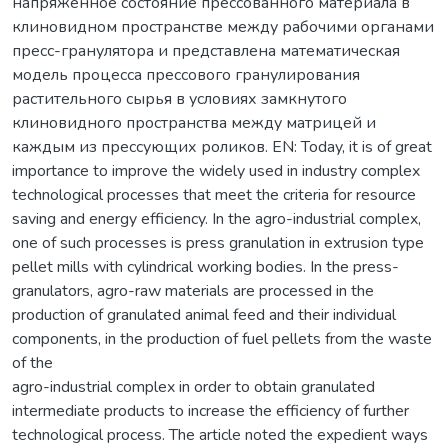
напряженное состояние прессованного материала в
клиновидном пространстве между рабочими органами
пресс-гранулятора и представлена математическая
модель процесса прессового гранулирования
растительного сырья в условиях замкнутого
клиновидного пространства между матрицей и
каждым из прессующих роликов. EN: Today, it is of great
importance to improve the widely used in industry complex
technological processes that meet the criteria for resource
saving and energy efficiency. In the agro-industrial complex,
one of such processes is press granulation in extrusion type
pellet mills with cylindrical working bodies. In the press-
granulators, agro-raw materials are processed in the
production of granulated animal feed and their individual
components, in the production of fuel pellets from the waste
of the
agro-industrial complex in order to obtain granulated
intermediate products to increase the efficiency of further
technological process. The article noted the expedient ways