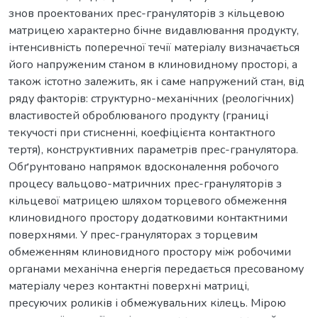
знов проектованих прес-грануляторів з кільцевою
матрицею характерно бічне видавлювання продукту,
інтенсивність поперечної течії матеріалу визначається
його напруженим станом в клиновидному просторі, а
також істотно залежить, як і саме напружений стан, від
ряду факторів: структурно-механічних (реологічних)
властивостей оброблюваного продукту (границі
текучості при стисненні, коефіцієнта контактного
тертя), конструктивних параметрів прес-гранулятора.
Обґрунтовано напрямок вдосконалення робочого
процесу вальцово-матричних прес-грануляторів з
кільцевої матрицею шляхом торцевого обмеження
клиновидного простору додатковими контактними
поверхнями. У прес-грануляторах з торцевим
обмеженням клиновидного простору між робочими
органами механічна енергія передається пресованому
матеріалу через контактні поверхні матриці,
пресуючих роликів і обмежувальних кілець. Мірою