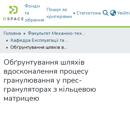
Фонди
Пошук за
та
Статистика
Увій
критеріями
зібрання
Головна
Факультет Механіко-технологічний
Кафедра Експлуатації та технічного сервісу машин
Обґрунтування шляхів вдосконалення процесу гранулювання у прес-грануляторах з кільцевою матрицею
Обґрунтування шляхів
вдосконалення процесу
гранулювання у прес-
грануляторах з кільцевою
матрицею