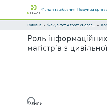
Фонди та зібрання
Пошук за крите
Головна
Факультет Агротехнологій та екології
Роль інформаційних 
магістрів з цивільно
Вантажиться...
Файли