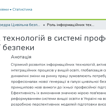
ріями
Статистика
Кафедра Цивільна безпека
Роль інформаційних технологій в системі професійної підготовки магістрів з цивільної безпеки
технологій в системі проф
ї безпеки
Анотація
Стрімкий розвиток інформаційних технологій, актив
інтеграційних процесів у вищій освіті, глобалізація с
динамічні зміни на ринку праці зумовлюють потребу
професіоналах нової генерації в галузі цивільної без
принципово нові вимоги до їхньої професійної підг
Ефективність їх виконання значною мірою пов'язана
реформуванням системи вищої освіти в Україні на вс
розробкою перспективних моделей підготовки висо