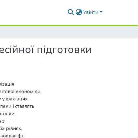
Увійти
есійної підготовки
ізація
вітової економіки,
 у фахівцях-
пеки і ставлять
отовки.
 з
іх рівнях,
кокваліфі-