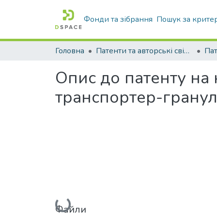
Фонди та зібрання
Пошук за крите
Головна
Патенти та авторські свідоцтва
Па
Опис до патенту на
транспортер-гранул
Вантажиться...
Файли