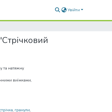
Увійти
"Стрічковий
у та натяжну
ічними виїмками,
стрічка
,
гранули
,