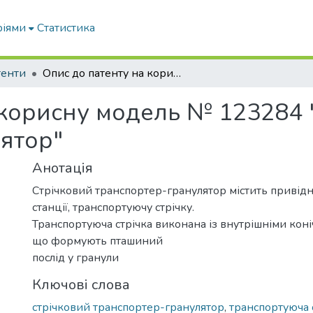
ріями
Статистика
тенти
Опис до патенту на корисну модель № 123284 "Стрічковий транспортер-гранулятор"
 корисну модель № 123284 
ятор"
Анотація
Стрічковий транспортер-гранулятор містить привідн
станції, транспортуючу стрічку.
Транспортуюча стрічка виконана із внутрішніми кон
що формують пташиний
послід у гранули
Ключові слова
стрічковий транспортер-гранулятор
,
транспортуюча 