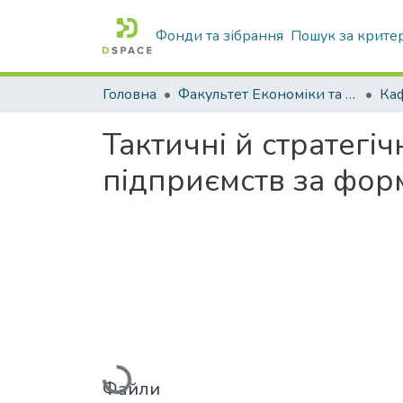
Фонди та зібрання
Пошук за крите
Головна
Факультет Економіки та бізнесу
Тактичні й стратегі
підприємств за фор
Вантажиться...
Файли