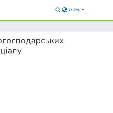
Увійти
когосподарських
ціалу