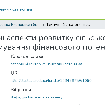
ріями
Статистика
Кафедра Економіки і бізнесу
Тактичні й стратегічні аспекти розвитку сільськогосподарських підприємств за формування фінансового потенціалу
чні аспекти розвитку сільсь
мування фінансового потен
Ключові слова
аграрний сектор
,
фінансовий потенціал
URI
http://elar.tsatu.edu.ua/handle/123456789/1060
Зібрання
Кафедра Економіки і бізнесу