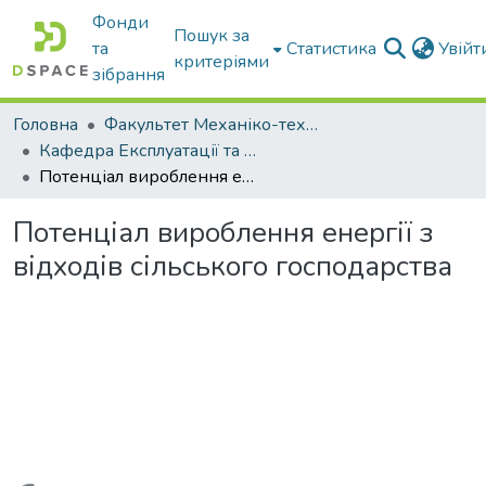
Фонди
Пошук за
та
Статистика
Увій
критеріями
зібрання
Головна
Факультет Механіко-технологічний
Кафедра Експлуатації та технічного сервісу машин
Потенціал вироблення енергії з відходів сільського господарства
Потенціал вироблення енергії з
відходів сільського господарства