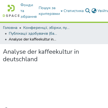
Фонди
Пошук за
та
Статистика
Увій
критеріями
зібрання
Головна
Конференції, збірки, публікації молодих вчених і здобувачів : магістрів, бакалаврів, аспірантів.
Публікації здобувачів (бакалаврів. магістрів, аспірантів)
Analyse der kaffeekultur in deutschland
Analyse der kaffeekultur in
deutschland