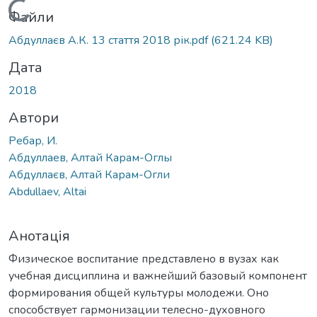
Вантажиться...
Файли
Абдуллаєв А.К. 13 стаття 2018 рік.pdf
(621.24 KB)
Дата
2018
Автори
Ребар, И.
Абдуллаев, Алтай Карам-Оглы
Абдуллаєв, Алтай Карам-Огли
Abdullaev, Altai
Анотація
Физическое воспитание представлено в вузах как
учебная дисциплина и важнейший базовый компонент
формирования общей культуры молодежи. Оно
способствует гармонизации телесно-духовного