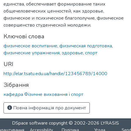
единства, обеспечивает формирование таких
общечеловеческих ценностей, как здоровье,
физическое и психическое благополучие, физическое
совершенство студенческой молодежи.
Ключові слова
физическое воспитание
,
физическая подготовка
,
физические упражнения
,
здоровье
,
спорт
URI
http://elar.tsatu.edu.ua/handle/123456789/14000
Зібрання
кафедра Фізичне виховання і спорт
Повна інформація про документ
DSpace software
copyright © 2002-2026
LYRASIS
алаштування
Accessibility
Політика
Угода
Sen