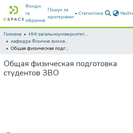
Фонди
Пошук за
та
Статистика
Увій
критеріями
зібрання
Головна
ННІ загальноуніверситетської підготовки
кафедра Фізичне виховання і спорт
Общая физическая подготовка студентов ЗВО
Общая физическая подготовка
студентов ЗВО