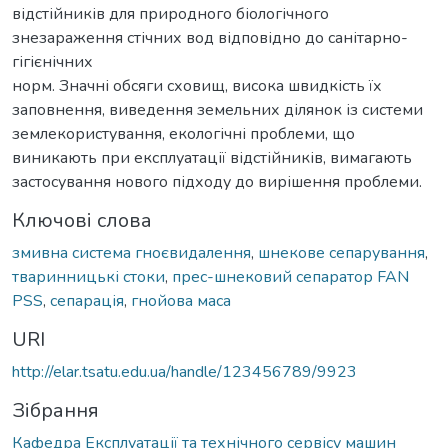
відстійників для природного біологічного
знезараження стічних вод відповідно до санітарно-
гігієнічних
норм. Значні обсяги сховищ, висока швидкість їх
заповнення, виведення земельних ділянок із системи
землекористування, екологічні проблеми, що
виникають при експлуатації відстійників, вимагають
застосування нового підходу до вирішення проблеми.
Ключові слова
змивна система гноєвидалення
,
шнекове сепарування
,
тваринницькі стоки
,
прес-шнековий сепаратор FAN
PSS
,
сепарація
,
гнойова маса
URI
http://elar.tsatu.edu.ua/handle/123456789/9923
Зібрання
Кафедра Експлуатації та технічного сервісу машин