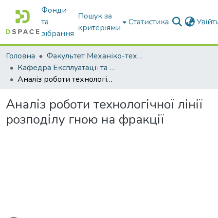
Фонди
Пошук за
та
Статистика
Увій
критеріями
зібрання
Головна
Факультет Механіко-технологічний
Кафедра Експлуатації та технічного сервісу машин
Аналіз роботи технологічної лінії розподілу гною на фракції
Аналіз роботи технологічної лінії
розподілу гною на фракції