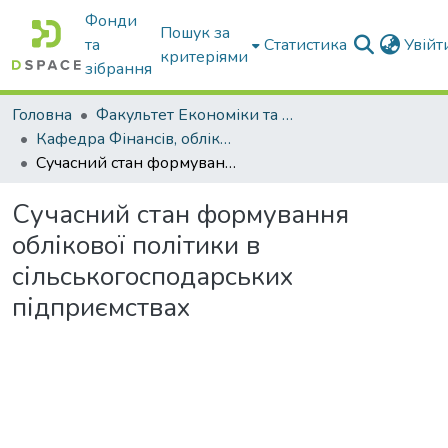
Фонди
Пошук за
та
Статистика
Увій
критеріями
зібрання
Головна
Факультет Економіки та бізнесу
Кафедра Фінансів, обліку і оподаткування
Сучасний стан формування облікової політики в сільськогосподарських підприємствах
Сучасний стан формування
облікової політики в
сільськогосподарських
підприємствах