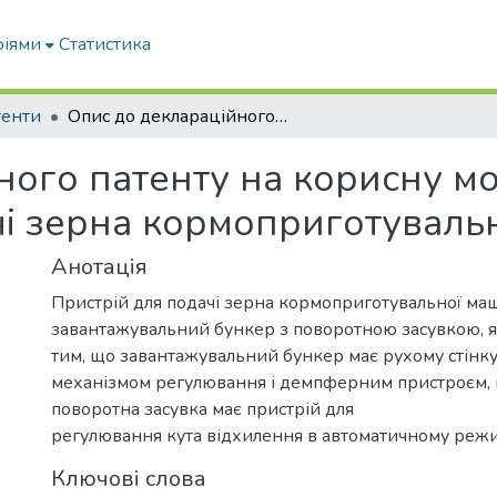
ріями
Статистика
тенти
Опис до деклараційного патенту на корисну модель № 17451 "Пристрій для подачі зерна кормоприготувальної машини"
ного патенту на корисну м
чі зерна кормоприготуваль
Анотація
Пристрій для подачі зерна кормоприготувальної маш
завантажувальний бункер з поворотною засувкою, я
тим, що завантажувальний бункер має рухому стінку
механізмом регулювання і демпферним пристроєм,
поворотна засувка має пристрій для
регулювання кута відхилення в автоматичному реж
Ключові слова