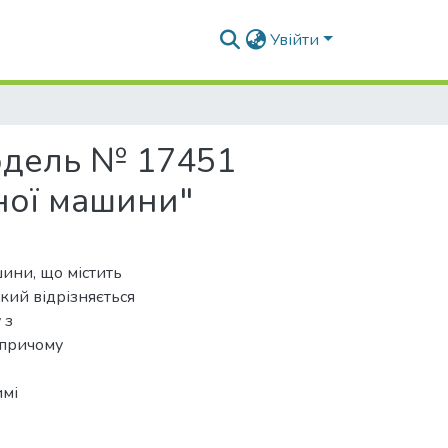
Увійти
одель № 17451
ної машини"
ини, що містить
кий відрізняється
 з
 причому
имі