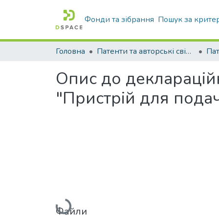
Фонди та зібрання
Пошук за крите
Головна
Патенти та авторські свідоцтва
Па
Опис до декларацій
"Пристрій для пода
Вантажиться...
Файли