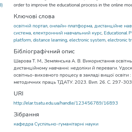
B)
order to improve the educational process in the online mo
Ключові слова
освітній портал
,
онлайн-платформа
,
дистанційне на
система
,
електронний навчальний курс
,
Educational P
platform
,
distance learning
,
electronic system
,
electronic t
Бібліографічний опис
Шарова Т. М., Землянська А. В. Використання освітнь
дистанційному навчанні: недоліки й переваги. Удос
освітньо-виховного процесу в закладі вищої освіти :
методичних праць ТДАТУ. 2023. Вип. 26. С. 297-303
URI
http://elar.tsatu.edu.ua/handle/123456789/16893
Зібрання
кафедра Суспільно-гуманітарні науки