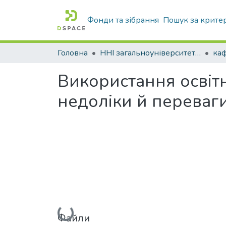
Фонди та зібрання
Пошук за крите
Головна
ННІ загальноуніверситетської підготовки
Використання освітн
недоліки й переваг
Вантажиться...
Файли