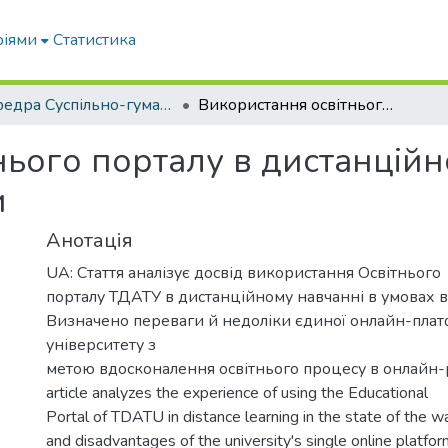
ріями
Статистика
кафедра Суспільно-гуманітарні науки
Використання освітнього порталу в дистанційному навчанні: недоліки й переваги
ього порталу в дистанційн
и
Анотація
UA: Стаття аналізує досвід використання Освітнього
порталу ТДАТУ в дистанційному навчанні в умовах в
Визначено переваги й недоліки єдиної онлайн-пла
університету з
метою вдосконалення освітнього процесу в онлайн-
article analyzes the experience of using the Educational
Portal of TDATU in distance learning in the state of the 
and disadvantages of the university's single online platfo