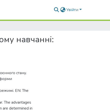
Увійти
ому навчанні:
оєнного стану.
тформи
режимі. EN: The
war. The advantages
rm are determined in