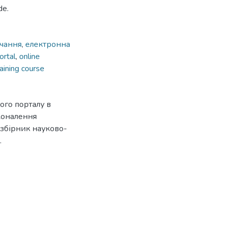
de.
вчання
,
електронна
ortal
,
online
raining course
ого порталу в
коналення
 збірник науково-
.