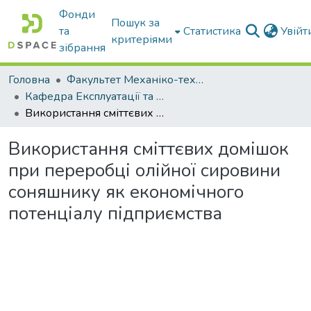
Фонди
Пошук за
та
Статистика
Увій
критеріями
зібрання
Головна
Факультет Механіко-технологічний
Кафедра Експлуатації та технічного сервісу машин
Використання сміттєвих домішок при переробці олійної сировини соняшнику як економічного потенціалу підприємства
Використання сміттєвих домішок
при переробці олійної сировини
соняшнику як економічного
потенціалу підприємства