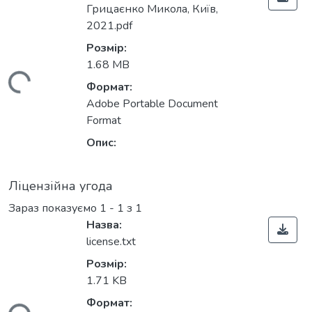
Грицаєнко Микола, Київ,
2021.pdf
Розмір:
1.68 MB
житься...
Формат:
Adobe Portable Document
Format
Опис:
Ліцензійна угода
Зараз показуємо
1 - 1 з 1
Назва:
license.txt
Розмір:
1.71 KB
Формат: