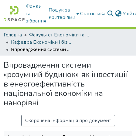
Фонди
Пошук за
та
Статистика
Увій
критеріями
зібрання
Головна
Факультет Економіки та бізнесу
Кафедра Економіки і бізнесу
Впровадження системи «розумний будинок» як інвестиції в енергоефективність національної економіки на нанорівні
Впровадження системи
«розумний будинок» як інвестиції
в енергоефективність
національної економіки на
нанорівні
Скорочена інформація про документ