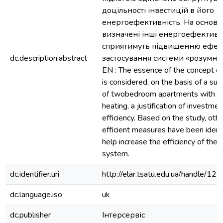
доцільності інвестицій в його
енергоефективність. На основі
визначені інші енергоефективні
сприятимуть підвищенню ефек
dc.description.abstract
застосування системи «розумни
EN : The essence of the concept o
is considered, on the basis of a sur
of twobedroom apartments with un
heating, a justification of investmen
efficiency. Based on the study, oth
efficient measures have been identi
help increase the efficiency of the
system.
dc.identifier.uri
http://elar.tsatu.edu.ua/handle/
dc.language.iso
uk
dc.publisher
Інтерсервіс