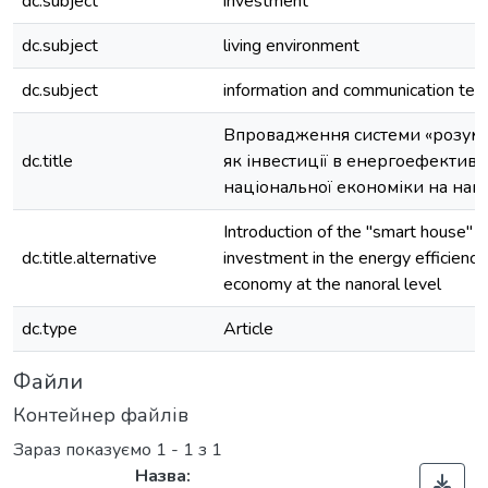
dc.subject
investment
dc.subject
living environment
dc.subject
information and communication tec
Впровадження системи «розум
dc.title
як інвестиції в енергоефективн
національної економіки на нан
Іntroduction of the "smart house" 
dc.title.alternative
investment in the energy efficiency 
economy at the nanoral level
dc.type
Article
Файли
Контейнер файлів
Зараз показуємо
1 - 1 з 1
Назва: