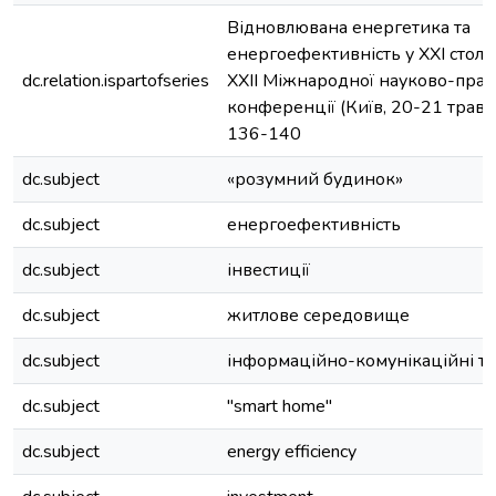
Відновлювана енергетика та
енергоефективність у XXI століт
dc.relation.ispartofseries
XXII Міжнародної науково-прак
конференції (Київ, 20-21 травня
136-140
dc.subject
«розумний будинок»
dc.subject
енергоефективність
dc.subject
інвестиції
dc.subject
житлове середовище
dc.subject
інформаційно-комунікаційні те
dc.subject
"smart home"
dc.subject
energy efficiency