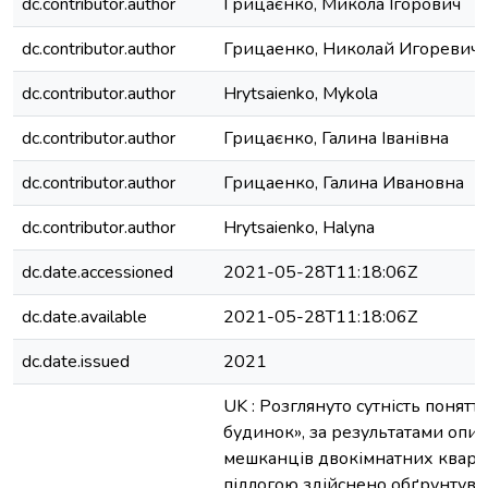
dc.contributor.author
Грицаєнко, Микола Ігорович
dc.contributor.author
Грицаенко, Николай Игоревич
dc.contributor.author
Hrytsaienko, Mykola
dc.contributor.author
Грицаєнко, Галина Іванівна
dc.contributor.author
Грицаенко, Галина Ивановна
dc.contributor.author
Hrytsaienko, Halyna
dc.date.accessioned
2021-05-28T11:18:06Z
dc.date.available
2021-05-28T11:18:06Z
dc.date.issued
2021
UK : Розглянуто сутність понят
будинок», за результатами опи
мешканців двокімнатних кварт
підлогою здійснено обґрунтува