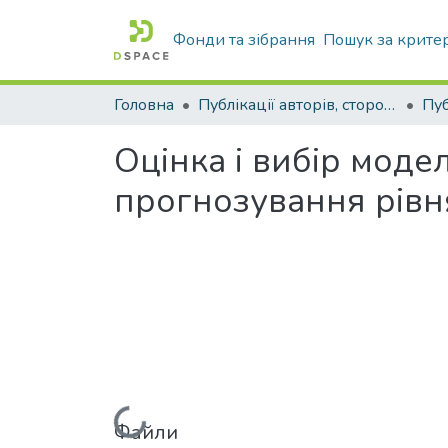
Фонди та зібрання
Пошук за крите
Головна
Публікації авторів, сторонніх університету
Оцінка і вибір моде
прогнозування рівня
Файли