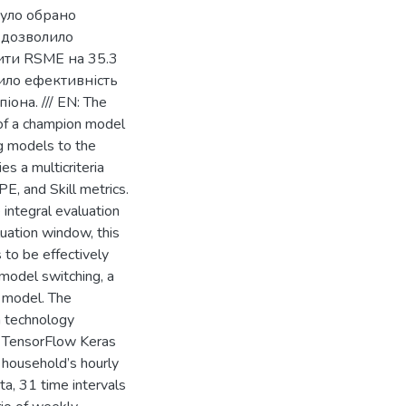
було обрано
 дозволило
ити RSME на 35.3
ило ефективність
она. /// EN: The
 of a champion model
ng models to the
s a multicriteria
, and Skill metrics.
e integral evaluation
luation window, this
 to be effectively
model switching, a
n model. The
n technology
e TensorFlow Keras
 household’s hourly
a, 31 time intervals