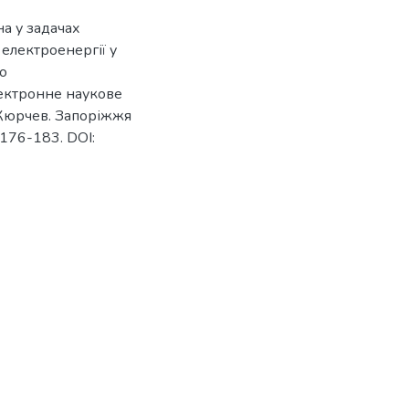
на у задачах
електроенергії у
о
лектронне наукове
. Кюрчев. Запоріжжя
 176-183. DOI: