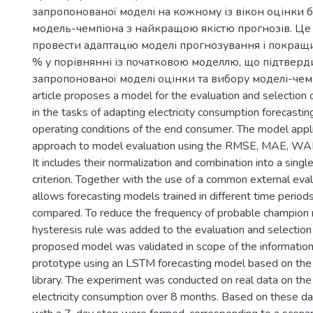
запропонованої моделі на кожному із вікон оцінки 
модель-чемпіона з найкращою якістю прогнозів. Це
провести адаптацію моделі прогнозування і покращ
% у порівнянні із початковою моделлю, що підтверд
запропонованої моделі оцінки та вибору моделі-чемпі
article proposes a model for the evaluation and selection
in the tasks of adapting electricity consumption forecasti
operating conditions of the end consumer. The model applie
approach to model evaluation using the RMSE, MAE, WAPE
It includes their normalization and combination into a singl
criterion. Together with the use of a common external eva
allows forecasting models trained in different time periods
compared. To reduce the frequency of probable champion 
hysteresis rule was added to the evaluation and selectio
proposed model was validated in scope of the informatio
prototype using an LSTM forecasting model based on th
library. The experiment was conducted on real data on the
electricity consumption over 8 months. Based on these dat