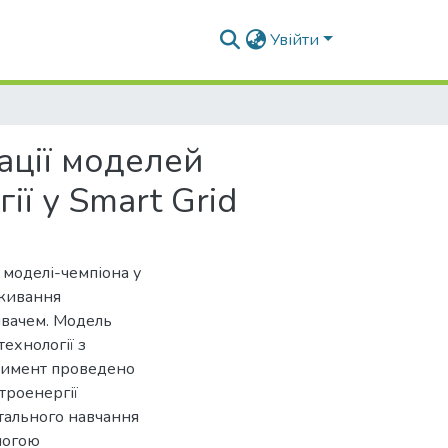
Увійти
ації моделей
ї у Smart Grid
 моделі-чемпіона у
оживання
ивачем. Модель
ехнології з
римент проведено
троенергії
нтального навчання
могою