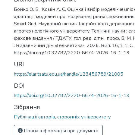
Бойко О. В., Комін А. С. Оцінка і вибір моделі-чемпіо
адаптації моделей прогнозування рівня споживання 
Smart Grid. Науковий вісник Таврійського державног
агротехнологічного університету. Технічні науки : е
фахове видання / ТДАТУ; гол. ред. д.т.н., проф. В. М
: Видавничий дім «Гельветика», 2026. Вип. 16, т. 1. С.
https://doi.org/10.32782/2220-8674-2026-16-1-19
URI
https://elar.tsatu.edu.ua/handle/123456789/21005
DOI
https://doi.org/10.32782/2220-8674-2026-16-1-19
Зібрання
Публікації авторів, сторонніх університету
Повна інформація про документ