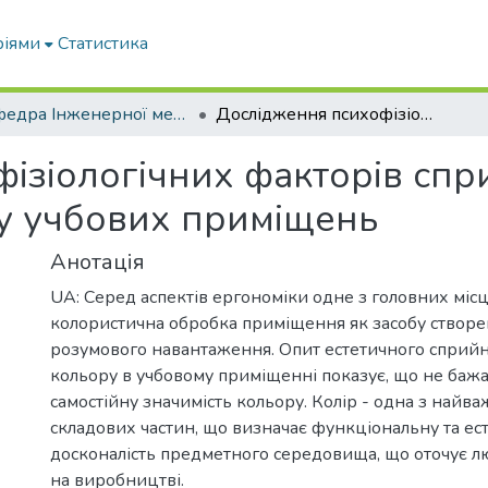
ріями
Статистика
Кафедра Інженерної механіки та комп'ютерного проектування
Дослідження психофізіологічних факторів сприйняття інформації під впливом кольору учбових приміщень
ізіологічних факторів спр
у учбових приміщень
Анотація
UA: Серед аспектів ергономіки одне з головних міс
колористична обробка приміщення як засобу створ
розумового навантаження. Опит естетичного сприй
кольору в учбовому приміщенні показує, що не баж
самостійну значимість кольору. Колір - одна з найв
складових частин, що визначає функціональну та ес
досконалість предметного середовища, що оточує лю
на виробництві.