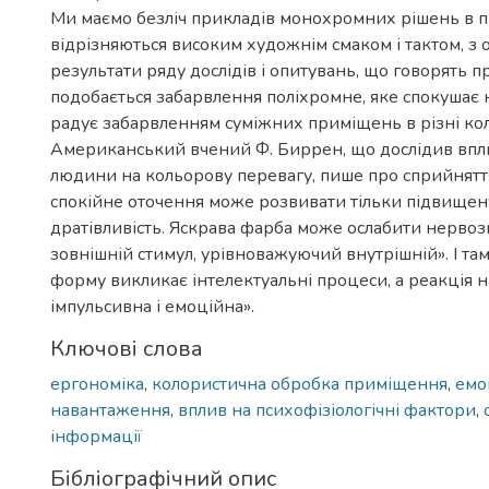
Ми маємо безліч прикладів монохромних рішень в п
відрізняються високим художнім смаком і тактом, з о
результати ряду дослідів і опитувань, що говорять пр
подобається забарвлення поліхромне, яке спокушає
радує забарвленням суміжних приміщень в різні ко
Американський вчений Ф. Биррен, що дослідив впл
людини на кольорову перевагу, пише про сприйняття
спокійне оточення може розвивати тільки підвищену
дратівливість. Яскрава фарба може ослабити нервоз
зовнішній стимул, урівноважуючий внутрішній». І там 
форму викликає інтелектуальні процеси, а реакція н
імпульсивна і емоційна».
Ключові слова
ергономіка
,
колористична обробка приміщення
,
емо
навантаження
,
вплив на психофізіологічні фактори
,
інформації
Бібліографічний опис