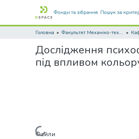
Фонди та зібрання
Пошук за крите
Головна
Факультет Механіко-технологічний
Дослідження психоф
під впливом кольор
Файли