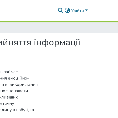
Увійти
ийняття інформації
ць займає
ення емоційно-
няття використання
ано зневажати
ажливіших
тетичну
дину в побуті, та