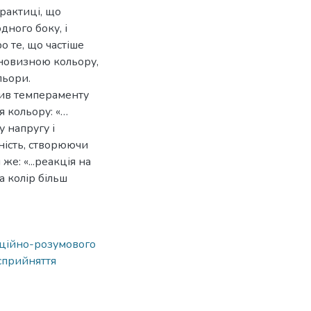
рактиці, що
дного боку, і
о те, що частіше
 новизною кольору,
льори.
ив темпераменту
 кольору: «…
 напругу і
ність, створюючи
же: «...реакція на
а колір більш
ційно-розумового
сприйняття