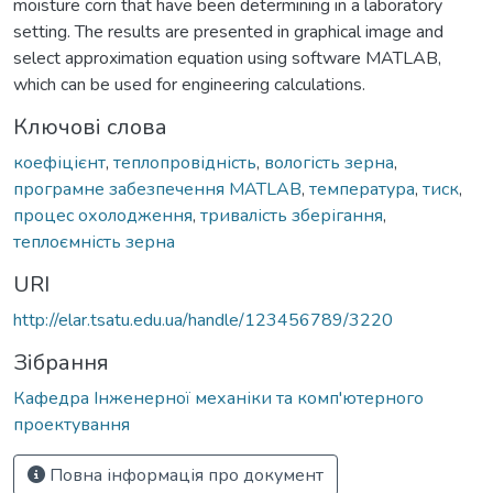
moisture corn that have been determining in a laboratory
setting. The results are presented in graphical image and
select approximation equation using software MATLAB,
which can be used for engineering calculations.
Ключові слова
коефіцієнт
,
теплопровідність
,
вологість зерна
,
програмне забезпечення MATLAB
,
температура
,
тиск
,
процес охолодження
,
тривалість зберігання
,
теплоємність зерна
URI
http://elar.tsatu.edu.ua/handle/123456789/3220
Зібрання
Кафедра Інженерної механіки та комп'ютерного
проектування
Повна інформація про документ