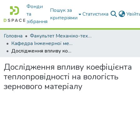
Фонди
Пошук за
та
Статистика
Увій
критеріями
зібрання
Головна
Факультет Механіко-технологічний
Кафедра Інженерної механіки та комп'ютерного проектування
Дослідження впливу коефіцієнта теплопровідності на вологість зернового матеріалу
Дослідження впливу коефіцієнта
теплопровідності на вологість
зернового матеріалу