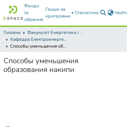
Фонди
Пошук за
та
Статистика
Увій
критеріями
зібрання
Головна
Факультет Енергетики і комп'ютерних технологій
Кафедра Електроенергетики і електротехнологій
Способы уменьшения образования накипи
Способы уменьшения
образования накипи